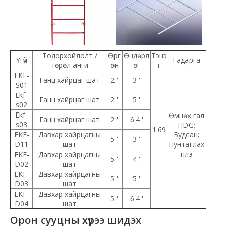
Тодорхойлолт /
Өрг
Өндөрл
Тэнэ
Үгүй
Гадарга
төрөл анги
өн
өг
г
EKF-
Ганц хайрцаг шат
2 '
3 '
S01
Ekf-
Ганц хайрцаг шат
2 '
5 '
s02
Ekf-
Өмнөх гал
Ганц хайрцаг шат
2 '
6'4 '
s03
HDG;
1.69
EKF-
Давхар хайрцагны
Будсан;
5 '
3 '
'
D11
шат
Нунтаглах
плэ
EKF-
Давхар хайрцагны
5 '
4 '
D02
шат
EKF-
Давхар хайрцагны
5 '
5 '
D03
шат
EKF-
Давхар хайрцагны
5 '
6'4 '
D04
шат
Орон сууцны хүрээ шидэх