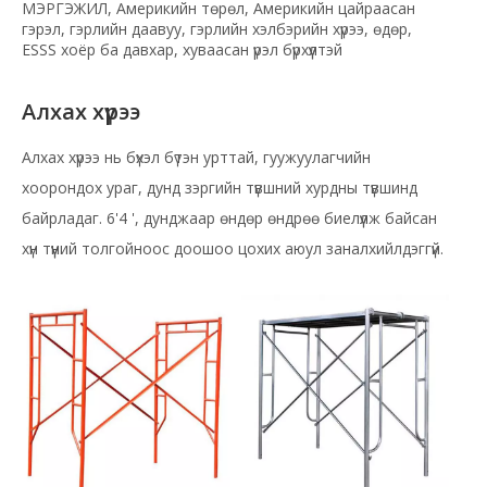
МЭРГЭЖИЛ, Америкийн төрөл, Америкийн цайраасан
гэрэл, гэрлийн даавуу, гэрлийн хэлбэрийн хүрээ, өдөр,
ESSS хоёр ба давхар, хуваасан үрэл бүрхүүлтэй
Алхах хүрээ
Алхах хүрээ
нь бүхэл бүтэн урттай, гуужуулагчийн
хоорондох ураг, дунд зэргийн түвшний хурдны түвшинд
байрладаг. 6'4 ', дунджаар өндөр өндрөө биелүүлж байсан
хүн түүний толгойноос доошоо цохих аюул заналхийлдэггүй.