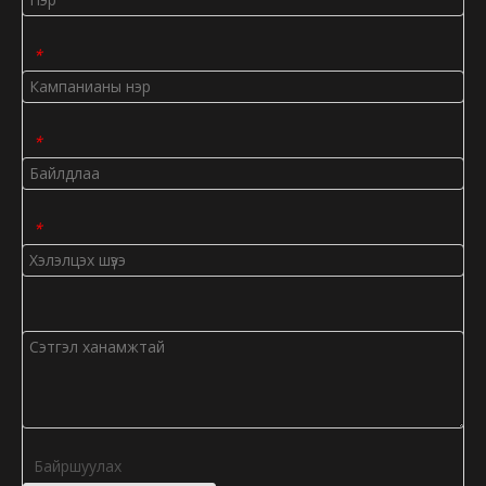
*
*
*
Байршуулах