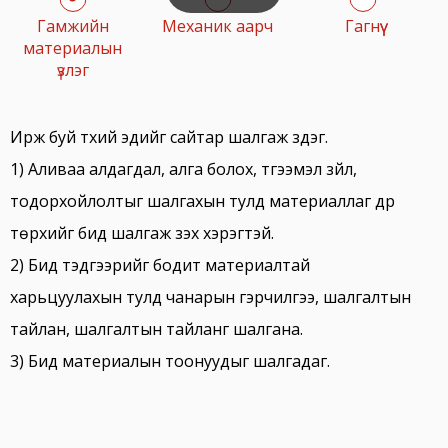
Гамжийн
Механик аарч
Гагнүү
материалын
үзлэг
Ирж буй түүхий эдийг сайтар шалгаж үздэг.
1) Аливаа алдагдал, алга болох, түгээмэл зүйл,
тодорхойлолтыг шалгахын тулд материаллаг дүр
төрхийг бид шалгаж үзэх хэрэгтэй.
2) Бид тэдгээрийг бодит материалтай
харьцуулахын тулд чанарын гэрчилгээ, шалгалтын
тайлан, шалгалтын тайланг шалгана.
3) Бид материалын тоонуудыг шалгадаг.