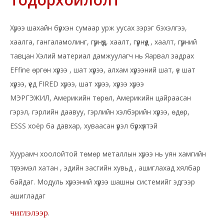
Хүрээ шахайн бүрхэн сумаар урж уусах зэрэг бэхэлгээ,
хаалга, гангаламолинг, гүүрнүүд, хаалт, гүүрнүүд
, хаалт,
гүүрний
тавцан Хэлий материал дамжуулагч нь
Яарвал задрах
EFfine өргөн хүрээ
, шат хүрээ, алхам хүрээний шат, үе шат
хүрээ, үед FIRED хүрээ, шат хүрээ, хүрээ хүрээ
МЭРГЭЖИЛ, Америкийн төрөл, Америкийн цайраасан
гэрэл, гэрлийн даавуу, гэрлийн хэлбэрийн хүрээ, өдөр,
ESSS хоёр ба давхар, хуваасан үрэл бүрхүүлтэй
Хуурамч хоолойтой төмөр металлын хүрээ нь уян хамгийн
түгээмэл
хатан , эдийн засгийн хувьд
, ашиглахад хялбар
байдаг. Модуль хүрээний хүрээ шашны системийг эдгээр
ашигладаг
чиглэлээр
.