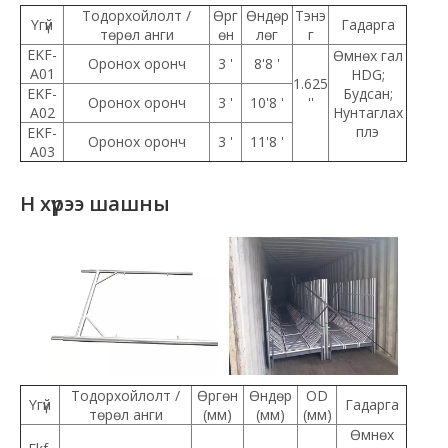
Тодорхойлолт /
Өрг
Өндөр
Тэнэ
Үгүй
Гадарга
төрөл анги
өн
лөг
г
EKF-
Өмнөх гал
Оронох оронч
3 '
8'8 '
A01
HDG;
1.625
EKF-
Будсан;
Оронох оронч
3 '
10'8 '
''
A02
Нунтаглах
плэ
EKF-
Оронох оронч
3 '
11'8 '
A03
H хүрээ шашны
Тодорхойлолт /
Өргөн
Өндөр
OD
Үгүй
Гадарга
төрөл анги
(мм)
(мм)
(мм)
Өмнөх