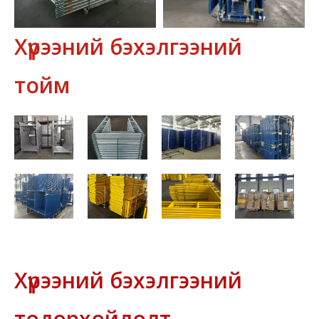
Хүрээний бэхэлгээний
тойм
Хүрээний бэхэлгээний
тодорхойлолт