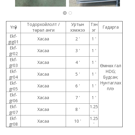
Тодорхойлолт /
Уртын
Тэн
Үгүй
Гадарга
төрөл анги
хэмжээ
эг
Ekf-
Хасаа
2 '
1 '
gig01
Ekf-
Хасаа
3 '
1 '
gr02
Ekf-
Хасаа
4 '
1 '
gr03
Өмнөх гал
Ekf-
HDG;
Хасаа
5 '
1 '
gr04
Будсан;
Нунтаглах
Ekf-
Хасаа
6 '
1 '
плэ
gr05
Ekf-
Хасаа
7 '
1 '
gr06
Ekf-
1.25
Хасаа
8 '
gr07
'
Ekf-
1.25
Хасаа
10 '
gr08
'