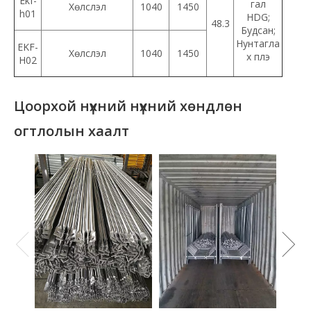
Ekf-
гал
Хөлслэл
1040
1450
h01
HDG;
48.3
Будсан;
Нунтагла
EKF-
Хөлслэл
1040
1450
х плэ
H02
Цоорхой нүхний нүхний хөндлөн
огтлолын хаалт