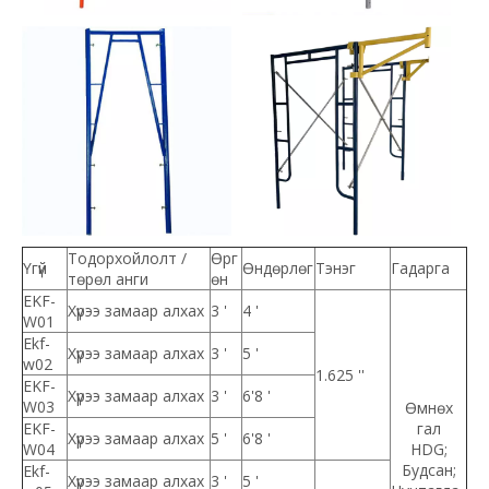
Тодорхойлолт /
Өрг
Үгүй
Өндөрлөг
Тэнэг
Гадарга
төрөл анги
өн
EKF-
Хүрээ замаар алхах
3 '
4 '
W01
Ekf-
Хүрээ замаар алхах
3 '
5 '
w02
1.625 ''
EKF-
Хүрээ замаар алхах
3 '
6'8 '
W03
Өмнөх
EKF-
гал
Хүрээ замаар алхах
5 '
6'8 '
W04
HDG;
Будсан;
Ekf-
Хүрээ замаар алхах
3 '
5 '