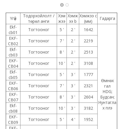
Тодорхойлолт /
Хэм
Хэмж
Хэмжээ c
Үгүй
Гадарга
төрөл анги
жээ
ээ b
(мм)
Ekf-
Тогтооног
5 '
2 '
1642
cb01
EKF-
Тогтооног
7 '
2 '
2219
CB02
Ekf-
Тогтооног
8 '
2 '
2513
cb03
EKF-
Тогтооног
10 '
2 '
3108
CB04
Ekf-
Тогтооног
5 '
3 '
1777
cb05
Өмнөх
EKF-
Тогтооног
7 '
3 '
2321
гал
CB06
HDG;
EKF-
Тогтооног
8 '
3 '
2604
Будсан;
CB07
Нунтагла
Ekf-
х плэ
Тогтооног
10 '
3 '
3182
cb08
EKF-
Тогтооног
5 '
4 '
1952
CB09
EKF-