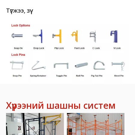
Түгжээ, зүү
Хүрээний шашны систем