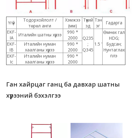
Тодорхойлолт /
Хэмжээ
Түүхий
Тэн
Үгүй
Гадарга
төрөл анги
(мм)
эд
эг
EKF-
990 *
Өмнөх гал
Италийн шатны хүрээ
IA
2000
Q235
HDG;
EKF-
Италийн нуман
990 *
;
1.5 '
Будсан;
IB
хаалганы хүрээ
2000
Q345
Нунтаглах
плэ
EKF-
Италийн нуман
990 *
Ic
хаалганы хүрээ
2000
Ган хайрцаг ганц ба давхар шатны
хүрээний бэхэлгээ