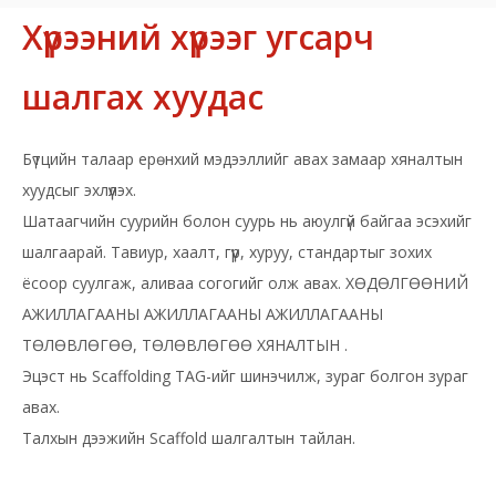
Хүрээний хүрээг угсарч
шалгах хуудас
Бүтцийн талаар ерөнхий мэдээллийг авах замаар хяналтын
хуудсыг эхлүүлэх.
Шатаагчийн суурийн болон суурь нь аюулгүй байгаа эсэхийг
шалгаарай. Тавиур, хаалт, гүүр, хуруу, стандартыг зохих
ёсоор суулгаж, аливаа согогийг олж авах. ХӨДӨЛГӨӨНИЙ
АЖИЛЛАГААНЫ АЖИЛЛАГААНЫ АЖИЛЛАГААНЫ
ТӨЛӨВЛӨГӨӨ, ТӨЛӨВЛӨГӨӨ
ХЯНАЛТЫН
.
Эцэст нь Scaffolding TAG-ийг шинэчилж, зураг болгон зураг
авах.
Талхын дээжийн Scaffold шалгалтын тайлан.