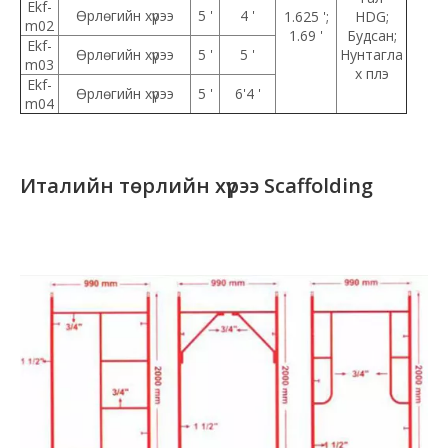
Ekf-
Өрлөгийн хүрээ
5 '
4 '
1.625 ';
HDG;
m02
1.69 '
Будсан;
Ekf-
Өрлөгийн хүрээ
5 '
5 '
Нунтагла
m03
х плэ
Ekf-
Өрлөгийн хүрээ
5 '
6'4 '
m04
Италийн төрлийн хүрээ Scaffolding