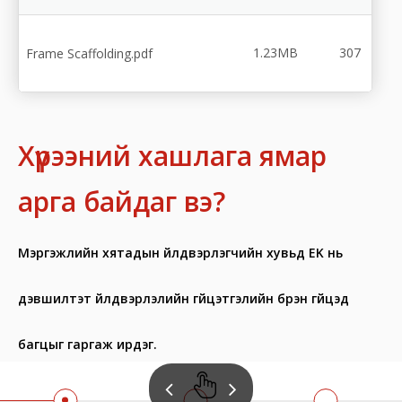
1.23MB
307
Frame Scaffolding.pdf
Хүрээний хашлага ямар
арга байдаг вэ?
Мэргэжлийн
хятадын үйлдвэрлэгчийн хувьд
EK нь
дэвшилтэт үйлдвэрлэлийн гүйцэтгэлийн бүрэн гүйцэд
багцыг гаргаж ирдэг.