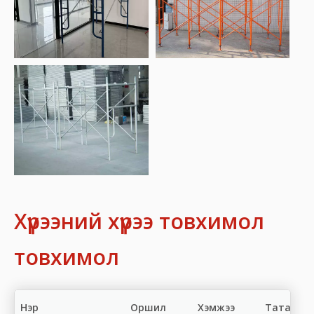
Хүрээний хүрээ товхимол
товхимол
Нэр
Оршил
Хэмжээ
Татаж а