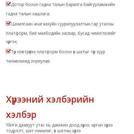

Дотор болон гадна талын барилга байгууламжийн
гадна талын хашлага;

Цахилгаан анагаахуйн суурилуулалтын гар утасны
платформ, бие махбодийн засвар, бусад чимэглэлийг
хүргэх;

Түр нэвтрүүлэх платформ болон үе шатыг түр зуур
төлөвлөхөд зориулав.
Хүрээний хэлбэрийн
хэлбэр
Үйлги даавуут утас
нь дамжин доод хүрээ, өргөн хүрээ
тодролт, шат нэмөлөг, үе шатны хүрээ