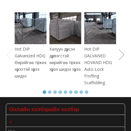
Барил
хайрц
ашигл
хашла
Hot DIP
Халуун дүрсэн
Hot DIP
Galvanized HDG
дүрвэгстэй
GALVANED
Өөрийгөө түгжих
өөрийгөө түгжих
HDVAND HDG
хүрээтэй хүрээ
хүрээ шидэх хүрээ
Auto-Lock
шидэх
Froffing
Scaffolding
Онлайн хэлбэрийн хэлбэр
*