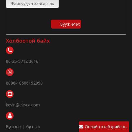
Файлуудын хавсаргах
Бууж өгөх
Холбоотой байх
86-25-5712 3616
0086-18606192990
kevin@eksca.com
Бүртгүүлэх
|
бүртгэл
Онлайн хэлбэрийн хэлбэр