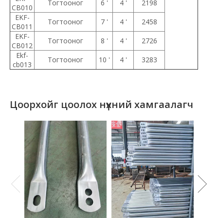
Тогтооног
6 '
4 '
2198
CB010
EKF-
Тогтооног
7 '
4 '
2458
CB011
EKF-
Тогтооног
8 '
4 '
2726
CB012
Ekf-
Тогтооног
10 '
4 '
3283
cb013
Цоорхойг цоолох нүхний хамгаалагч