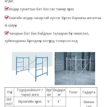
өгдөг.

Өндөр суналтын бат бэх
ган төмөр хүрээ

Хамгийн өндөр чанартай нунтаг бүрсэн барианы өнгөлгөө
& ширүүн

Чанарын бат бөх байдлын талаархи бүх чимэглэл,
хуйвалдааны бүрэлдэхүүн хэсгүүдэд тохирсон код
Тодорхойлолт /
Өрг
Өндөрл
Үгүй
Тэнэг
Гадарга
төрөл анги
өн
өг
Ekf-
Өрлөгийн хүрээ
5 '
3 '
Өмнөх
m01
гал