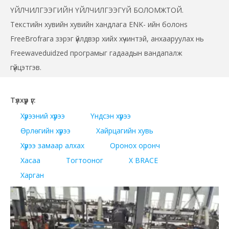
ҮЙЛЧИЛГЭЭГИЙН ҮЙЛЧИЛГЭЭГҮЙ БОЛОМЖТОЙ.
Текстийн хувийн хувийн хандлага ENK-
ийн болонs
FreeBrofrага зэрэг үйлдвэр хийх
хүчинтэй, анхааруулах нь
Freewaveduidzed програмыг гадаадын вандапалж
гүйцэтгэв.
Түлхүүр үг:
Хүрээний хүрээ
Үндсэн хүрээ
Өрлөгийн хүрээ
Хайрцагийн хувь
Хүрээ замаар алхах
Оронох оронч
Хасаа
Тогтооног
X BRACE
Харган