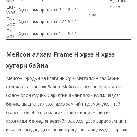
Нунтагла
w05
х плэ
EKF-
Хүрээ замаар алхах
3 '
6'4 '
W06
1.69 '
Ekf-
Хүрээ замаар алхах
42 '
6'4 '
w07
Ekf-
Хүрээ замаар алхах
5 '
6'4 '
w08
Мейсон алхам Frame H хүрээ H хүрээ
хугарч байна
Мейсон Фродын хашлага нь бүх чимэглэлийн салбарын
стандартыг хангаж байна. Мейсоны хүрээ нь арилжааны
болон орон сууцны барилгын ажлыг зохицуулж чаддаг
бөгөөд шашны зах зээл дээр хамгийн түгээмэл үзүүлэлттэй
байх ёстой. Энэ нь өрлөгийн хайрцгийг хамгийн их
хэрэглэдэг бөгөөд өнөөдрийн зах зээл дээр зарах хамгийн
их ашиглагддаг, хүлээн зөвшөөрөгдсөн тавиуруудыг гаргаж