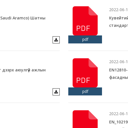
2022-06-
(Saudi Aramco) Шатны
Кувейти
стандарт
pdf
2022-06-
 дээрх аюулгүй ажлын
EN12810-
фасадны
pdf
2022-06-
EN_10219