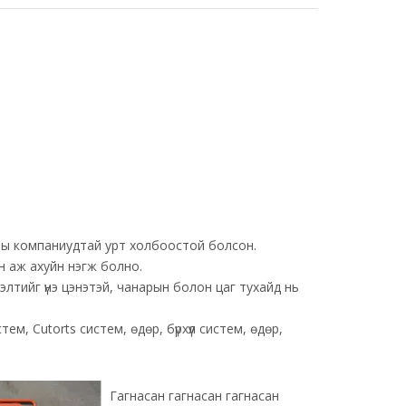
ашны компаниудтай урт холбоостой болсон.
йн аж ахуйн нэгж болно.
үлээлтийг үнэ цэнэтэй, чанарын болон цаг тухайд нь
ем, Cutorts систем, өдөр, бүрхүүл систем, өдөр,
Galvanized LE