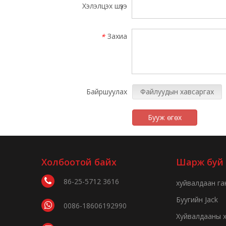
Хэлэлцэх шүээ
Захиа
*
Байршуулах
Файлуудын хавсаргах
Бууж өгөх
Холбоотой байх
Шарж буй 
86-25-5712 3616
хуйвалдаан га
Буугийн Jack
0086-18606192990
Хуйвалдааны 