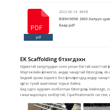
2022-06-14
86KB
BSEN10058: 2003-Халуун цув
баар.pdf
pdf
EK Scaffolding бүтээгдэхүүн
Идэвхтэй залуучуудын олон улсын багтай хаалттай үй
Мэргэжлийн үйлчилгээ, өндөр чанартай бүтээгдэхүүн, e
Бидний эрхэм зорилго бол үйлчлүүлэгчдэд өндөр чанартай
хүргэх тухай ашиглахыг зорьж байна.
Бид одоо хуурамч холболтын бүтээгдэхүүн, kwikstage, cu
ганшгашролцоо хэлбэртэй, Cquefreationards систем, өд