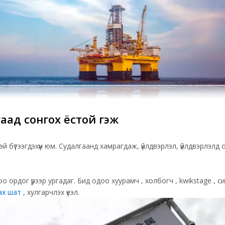
гаад сонгох ёстой гэж
й бүтээгдэхүүн юм. Судалгаанд хамрагдаж, үйлдвэрлэл, үйлдвэрлэл
о ордог үрээр ургадаг. Бид одоо
хуурамч
,
холбогч , kwikstage
,
си
х шат ,
хулгарчлэх
үеэл
.