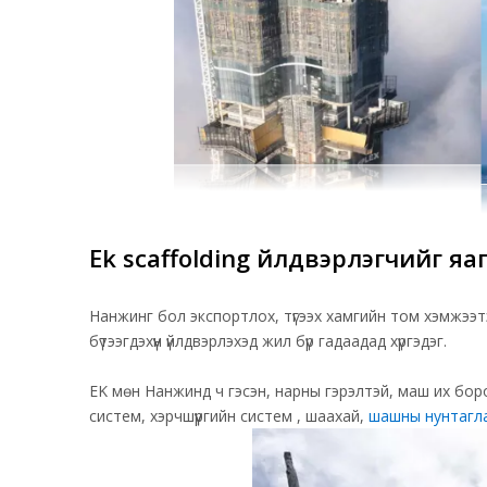
Ek scaffolding үйлдвэрлэгчийг яа
Нанжинг бол экспортлох, түгээх хамгийн том хэмжээтэ
бүтээгдэхүүн үйлдвэрлэхэд жил бүр гадаадад хүргэдэг.
EK мөн Нанжинд ч гэсэн, нарны гэрэлтэй, маш их боро
систем, хэрчшүүргийн
систем
, шаахай,
шашны нунтагла