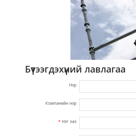
Бүтээгдэхүүний лавлагаа
Нэр
Компанийн нэр
Нэг зах
*