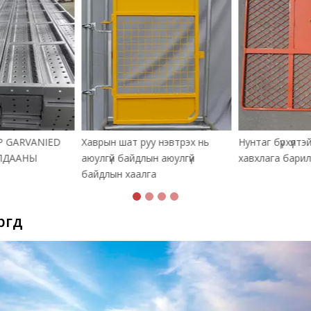
P GARVANIED
Хаврын шат руу нэвтрэх нь
Нунтаг бүрхүүлтэ
ЛДААНЫ
аюулгүй байдлын аюулгүй
хавхлага барил
байдлын хаалга
гүүд