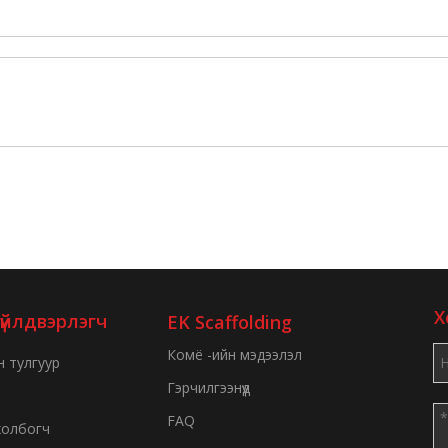
Х
үйлдвэрлэгч
EK Scaffolding
Комё -ийн мэдээлэл
н тулгуур
Гэрчилгээнүүд
FAQ
холбогч