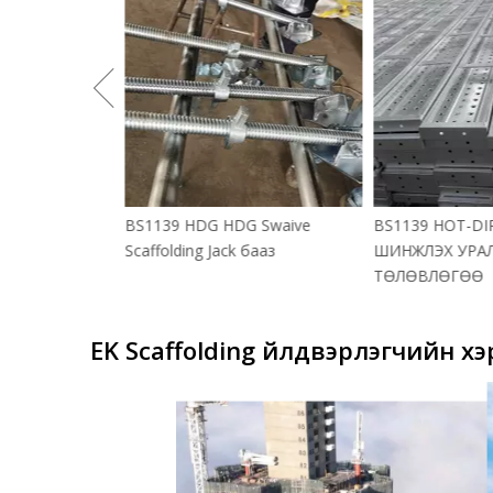
.0м 4.0M 1.0M
BS1139 HDG HDG Swaive
BS1139 HOT-DI
1.0M 1.0M-ийн
Scaffolding Jack бааз
ШИНЖЛЭХ УРА
елеческопик
ТӨЛӨВЛӨГӨӨ
EK Scaffolding үйлдвэрлэгчийн хэр