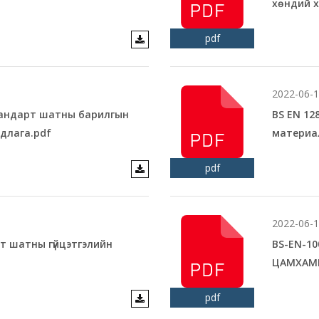
хөндий х
pdf
2022-06-
тандарт шатны барилгын
BS EN 1
длага.pdf
материа
pdf
2022-06-
т шатны гүйцэтгэлийн
BS-EN-1
ЦАМХАМГ
pdf