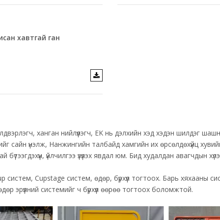
исан хавтгай ган
лдвэрлэгч, ханган нийлүүлэгч, EK нь дэлхийн хэд хэдэн шилдэг ш
k-ийг сайн үнэлж, Нанжингийн талбайд хамгийн их өрсөлдөхүйц хуви
 бүтээгдэхүүн, үйлчилгээ үзүүлэх явдал юм. Бид худалдан авагчдын х
p систем, Cupstage систем, өдөр, бүрхүүл тогтоох. Барь хяхааны сист
өр эрүүлний системийг ч бүрхүүл өөрөө тогтоох боломжтой.