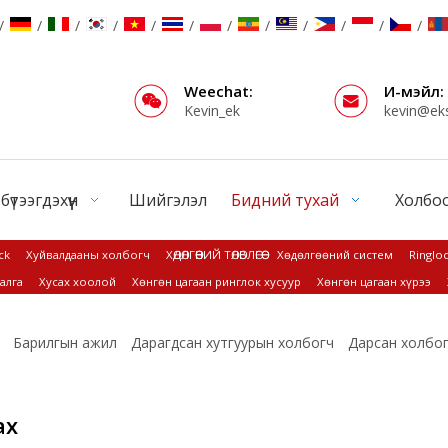
/
/
/
/
/
/
/
/
/
/
/
/
Weechat:
И-мэйл:
Kevin_ek
kevin@ek
 бүтээгдэхүүн
Шийгэлэл
Бидний тухай
Холбоо
ck
Хуйвалдааны холбогч
ХӨДӨЛГӨӨНИЙ ТӨЛӨВЛӨГӨӨ
Хөдөлгөөний систем
Ringloc
алга
Хусах хоолой
Хөнгөн цагаан ринглок хусуур
Хөнгөн цагаан хүрээ
Барилгын ажил
Дарагдсан хутгуурын холбогч
Дарсан холбо
ах