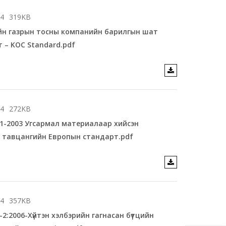
14
319KB
йн газрын тосны компанийн барилгын шат
 – KOC Standard.pdf
14
272KB
1-2003 Угсармал материалаар хийсэн
 тавцангийн Европын стандарт.pdf
14
357KB
-2:2006-Хүйтэн хэлбэрийн гагнасан бүтцийн