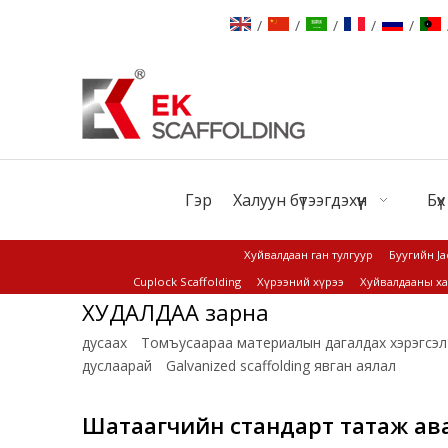
/
/
/
/
/
Гэр
Халуун бүтээгдэхүүн
Бүх
Хуйвалдаан ган тулгуур
Буугийн Ja
Cuplock Scaffolding
Хүрээний хүрээ
Хуйвалдааны ха
ХУДАЛДАА зарна
дусаах
Томъусаараа материалын дагалдах хэрэгсэл
дуслаарай
Galvanized scaffolding явган аялал
Шатаагчийн стандарт татаж ав