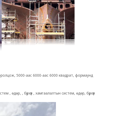
д оролцож, 5000-аас 6000-аас 6000 квадрат, формаунд
стем , өдөр,
,
бүрхүүл
, хамгаалалтын систем, өдөр, бүрхүүл