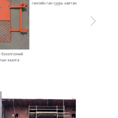
Хөндлөн хэвтээ
Scaffoading си
й бэхэлгээний
Гагнасан гагнасан гагнасан
гын хаалга
гангийн ган суурь хавтан