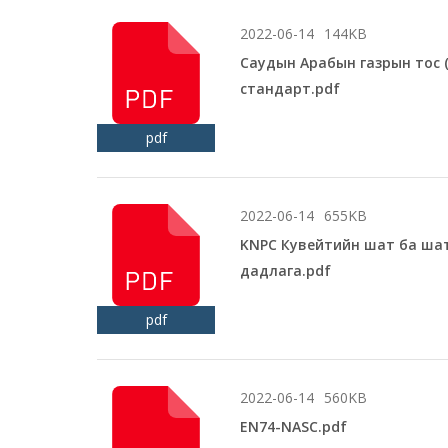
2022-06-14
144KB
Саудын Арабын газрын тос 
стандарт.pdf
pdf
2022-06-14
655KB
KNPC Кувейтийн шат ба шат
дадлага.pdf
pdf
2022-06-14
560KB
EN74-NASC.pdf