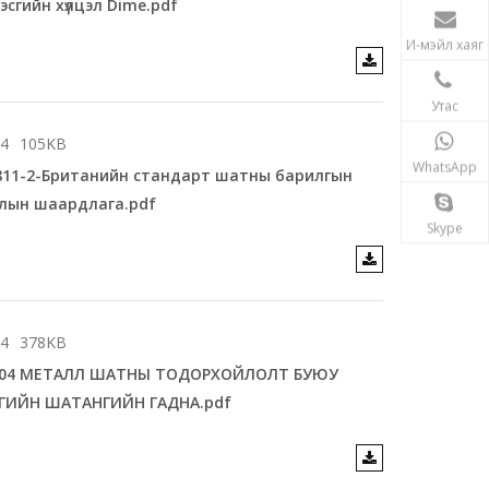
эсгийн хүлцэл Dime.pdf
И-мэйл хаяг
Утас
14
105KB
WhatsApp
2811-2-Британийн стандарт шатны барилгын
лын шаардлага.pdf
Skype
14
378KB
004 МЕТАЛЛ ШАТНЫ ТОДОРХОЙЛОЛТ БУЮУ
ИЙН ШАТАНГИЙН ГАДНА.pdf