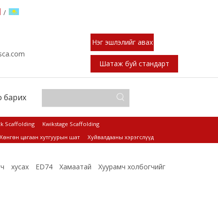
/
Нэг эшлэлийг авах
sca.com
Шатаж буй стандарт
 барих
k Scaffolding
Kwikstage Scaffolding
Хөнгөн цагаан хутгуурын шат
Хуйвалдааны хэрэгслүүд
гч
хусах
ED74
Хамаатай
Хуурамч холбогчийг